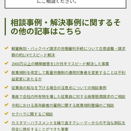
にご相談ください。
相談事例・解決事例に関するそ
の他の記事はこちら
解雇無効・バックペイ請求の労働審判手続について合意退職・請求
額の約1/4でスピード解決
2000万以上の横領被害を1か月半でスピード解決した事案
就業規則を改定して裁量労働制の適用対象者を変更することは不利
益変更にあたるか
従業員の給与を下げる場合の注意点についての相談事例
事故で会社の所有物を壊した従業員に対する損害賠償請求のご相談
令和における高年齢者の雇用に関する就業規則整備のご相談
セクハラに関するご相談
カスタマーハラスメントを繰り返すクレーマーからの不当な訴訟を
完全に排斥することができた事案