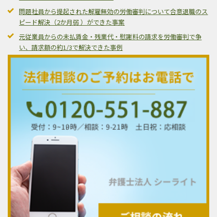
問題社員から提起された解雇無効の労働審判について合意退職のス
ピード解決（2か月弱 ）ができた事案
元従業員からの未払賃金・残業代・慰謝料の請求を労働審判で争
い、請求額の約1/3で解決できた事例