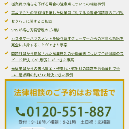
従業員の給与を下げる場合の注意点についての相談事例
事故で会社の所有物を壊した従業員に対する損害賠償請求のご相談
セクハラに関するご相談
SNSが絡む労務管理のご相談
カスタマーハラスメントを繰り返すクレーマーからの不当な訴訟を
完全に排斥することができた事案
問題社員から提起された解雇無効の労働審判について合意退職のス
ピード解決（2か月弱 ）ができた事案
元従業員からの未払賃金・残業代・慰謝料の請求を労働審判で争
い、請求額の約1/3で解決できた事例