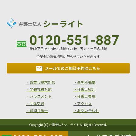
シーライト
弁護士法人
0120-551-887
受付:平日9～18時／相談:9-21時 週末・土日応相談
企業側の法律相談に限らせていただきます
メールでのご相談
予約はこちら
・残業代請求対応
・事務所概要
・問題社員対応
・弁護士紹介
・ハラスメント
・弁護士費用
・団体交渉
・アクセス
・顧問弁護士
・お問い合わせ
Copyright (C) 弁護士法人シーライト All Rights Reserved.