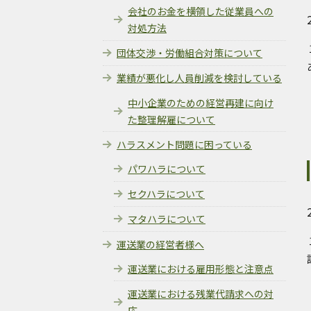
会社のお金を横領した従業員への
対処方法
団体交渉・労働組合対策について
業績が悪化し人員削減を検討している
中小企業のための経営再建に向け
た整理解雇について
ハラスメント問題に困っている
パワハラについて
セクハラについて
マタハラについて
運送業の経営者様へ
運送業における雇用形態と注意点
運送業における残業代請求への対
応