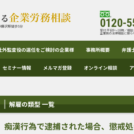
0120-5
R藤沢駅徒歩5分
受付:平日9～18時／相談
企業側の法律相談に限ら
社外監査役の選任をご検討の企業様
事務所概要
弁護
セミナー情報
メルマガ登録
オンライン相談
ア
解雇の類型 一覧
痴漢行為で逮捕された場合、懲戒処