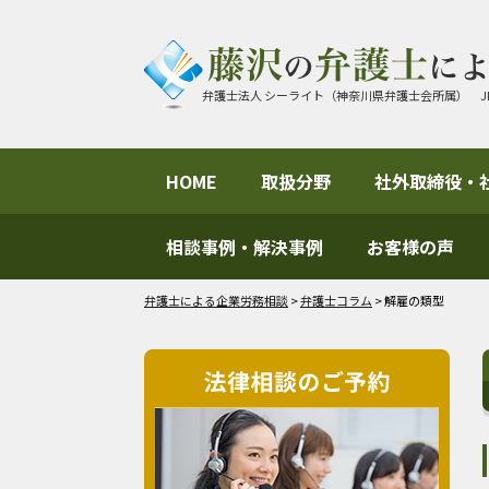
弁護士法人 シーライト（神奈川県弁護士会所属） J
HOME
取扱分野
社外取締役・
相談事例・解決事例
お客様の声
弁護士による企業労務相談
>
弁護士コラム
>
解雇の類型