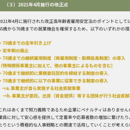
（３）2021年4月施行の改正点
2021年4月に施行された改正高年齢者雇用安定法のポイントとし
65歳から70歳までの就業機会を確保するため、以下のいずれかの
・70歳までの定年引き上げ
・定年制の廃止
・70歳までの継続雇用制度（再雇用制度・勤務延長制度）の導入
（特殊関係事業主に加えて、他の事業主によるものを含む）
・70歳まで継続的に業務委託契約を締結する制度の導入
・70歳まで継続的に以下の事業に従事できる制度の導入
→a. 事業主が自ら実施する社会貢献事業
→b. 事業主が委託、出資（資金提供）等する団体が行う社会貢献
これはあくまで努力義務であるため企業にペナルティはありません
業員に対して安心感を提供して定着率や応募者数の増加に繋げたり
たりという積極的な人事戦略との関連で活用していくことが考えら