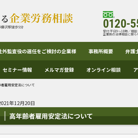
0120-5
R藤沢駅徒歩5分
受付:平日9～18時／相談
企業側の法律相談に限ら
社外監査役の選任をご検討の企業様
事務所概要
弁護
セミナー情報
メルマガ登録
オンライン相談
ア
齢者雇用安定法について
2021年12月20日
高年齢者雇用安定法について