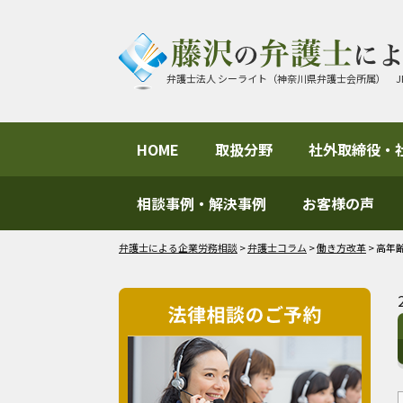
弁護士法人 シーライト（神奈川県弁護士会所属） J
HOME
取扱分野
社外取締役・
相談事例・解決事例
お客様の声
弁護士による企業労務相談
>
弁護士コラム
>
働き方改革
>
高年