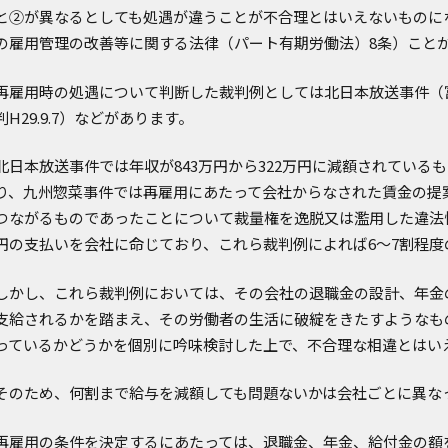
と②が異なるとしても処遇が違うことが不合理とはいえないものに
の雇用管理の改善等に関する法律（パート有期労働法）8条）こと
再雇用時の処遇について判断した裁判例としては北日本放送事件（富山地
判H29.9.7）などがあります。
北日本放送事件では年収が843万円から322万円に減額されてい
り、九州惣菜事件では再雇用にあたって会社からなされた賃金の提
つながるものであったことについて裁量権を逸脱又は濫用した違法性
円の支払いを会社に命じており、これら裁判例によれば6～7割程
しかし、これら裁判例においては、その会社の退職金の設計、年金
支給されるかを踏まえ、その労働者の生活に破綻をきたすようなも
っているかどうかを個別に吟味検討した上で、不合理な相違とはい
そのため、何割まで給与を減額しても問題ないかは会社ごとに異な
再雇用の条件を決定するにあたっては、退職金、年金、給付金の額