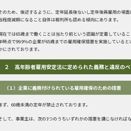
そのため、後述するように、定年延長後ないし定年後再雇用の場面
当程度減額になること自体は裁判所も認める傾向にあります。
現在では65歳まで働くことは当たり前という認識が定着しているこ
年時点で99.9％の企業が65歳までの雇用確保措置を実施している
かにされております。
２ 高年齢者雇用安定法に定められた義務と違反のペ
（１）企業に義務付けられている雇用確保のための措置
まず、60歳未満の定年が禁止されております。
そして、事業主は、次の3つのうちいずれかの措置を講じなければ