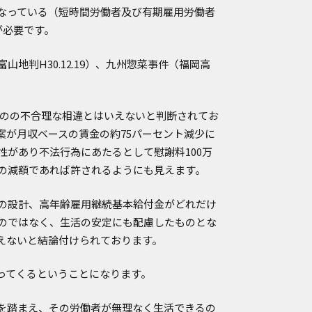
なっている（短時間労働者及び有期雇用労働者
が必要です。
判H30.12.19）、九州惣菜事件（福岡高
るものの不合理な相違とはいえないと判断されてお
案が月収ベースの賃金の約75パーセント減少に
があり不法行為にあたるとして慰謝料100万
度の減額であれば許されるようにも見えます。
の設計、高年齢雇用継続基本給付金がどれだけ
のではなく、生活の安定にも配慮したものとな
えないと結論付けられております。
ってくるということになります。
を踏まえ、その労働者が無理なく生活できるの