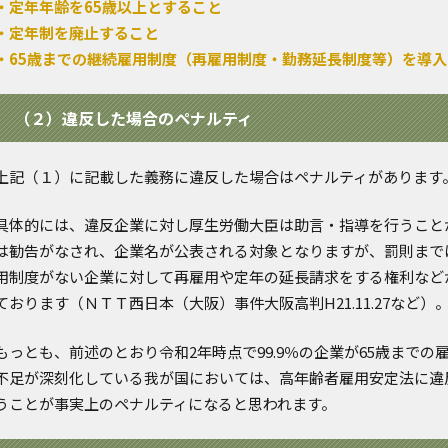
・定年年齢を65歳以上とすること
・定年制を廃止すること
・65歳までの継続雇用制度（再雇用制度・勤務延長制度等）を導
（２）違反した場合のペナルティ
上記（１）に記載した義務に違反した場合はペナルティがあります
具体的には、違反企業に対し厚生労働大臣は助言・指導を行うこと
は勧告がなされ、企業名が公表される対象となりますが、罰則まで
用制度がない企業に対して再雇用や定年の延長請求をする権利など
ております（ＮＴＴ西日本（大阪）事件大阪高判H21.11.27など）
もっとも、前述のとおり令和2年時点で99.9％の企業が65歳まで
不足が深刻化している我が国においては、高年齢者雇用安定法に違
うことが事実上のペナルティになると思われます。